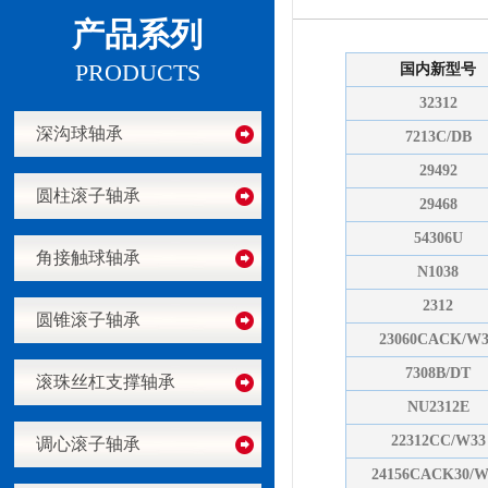
产品系列
PRODUCTS
国内新型号
32312
深沟球轴承
7213C/DB
29492
圆柱滚子轴承
29468
54306U
角接触球轴承
N1038
2312
圆锥滚子轴承
23060CACK/W3
7308B/DT
滚珠丝杠支撑轴承
NU2312E
22312CC/W33
调心滚子轴承
24156CACK30/W